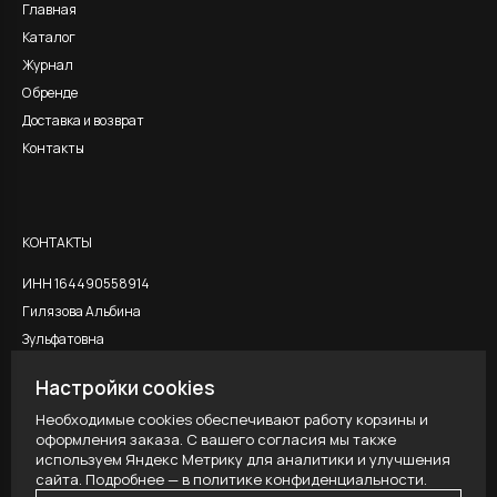
Главная
Каталог
Журнал
О бренде
Доставка и возврат
Контакты
КОНТАКТЫ
ИНН 164490558914
Гилязова Альбина
Зульфатовна
Настройки cookies
Необходимые cookies обеспечивают работу корзины и
ЮРИДИЧЕСКАЯ ИНФОРМАЦИЯ
оформления заказа. С вашего согласия мы также
используем Яндекс Метрику для аналитики и улучшения
Публичная оферта
сайта. Подробнее — в
политике конфиденциальности
.