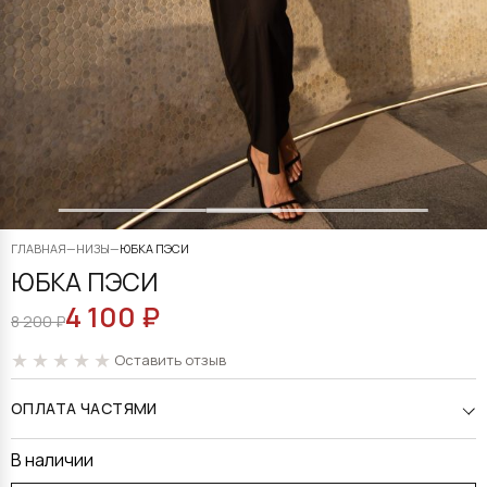
ГЛАВНАЯ
—
НИЗЫ
—
ЮБКА ПЭСИ
ЮБКА ПЭСИ
4 100
₽
ПЕРВОНАЧАЛЬНАЯ
ТЕКУЩАЯ
8 200
₽
ЦЕНА
ЦЕНА:
Оставить отзыв
СОСТАВЛЯЛА
4
ОПЛАТА ЧАСТЯМИ
8
100 ₽.
200 ₽.
В наличии