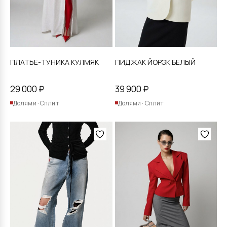
странице
странице
товара.
товара.
ПЛАТЬЕ-ТУНИКА КУЛМЯК
ПИДЖАК ЙОРЭК БЕЛЫЙ
29 000
₽
39 900
₽
Долями · Сплит
Долями · Сплит
Этот
Этот
товар
товар
имеет
имеет
несколько
несколько
вариаций.
вариаций.
Опции
Опции
можно
можно
выбрать
выбрать
на
на