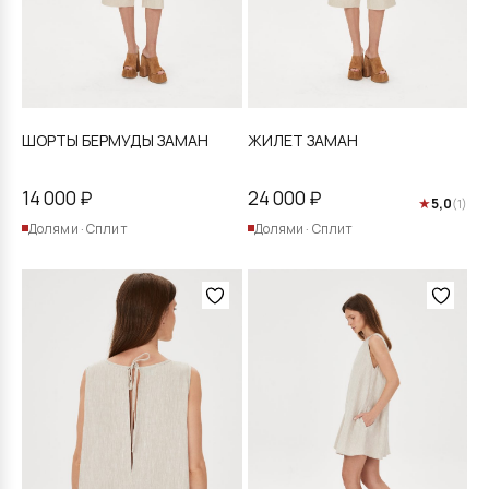
странице
странице
товара.
товара.
ШОРТЫ БЕРМУДЫ ЗАМАН
ЖИЛЕТ ЗАМАН
14 000
₽
24 000
₽
★
5,0
(1)
Долями · Сплит
Долями · Сплит
Этот
Этот
товар
товар
имеет
имеет
несколько
несколько
вариаций.
вариаций.
Опции
Опции
можно
можно
выбрать
выбрать
на
на