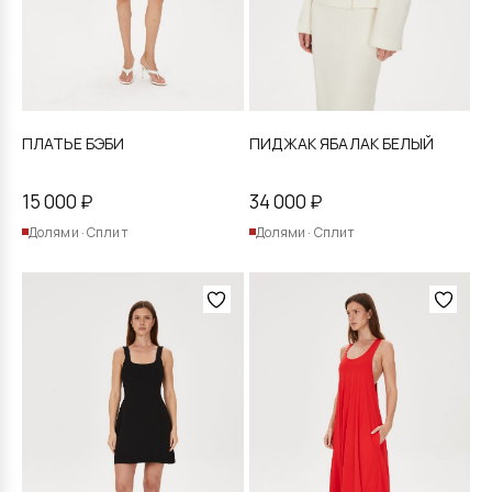
странице
странице
товара.
товара.
ПЛАТЬЕ БЭБИ
ПИДЖАК ЯБАЛАК БЕЛЫЙ
15 000
₽
34 000
₽
Долями · Сплит
Долями · Сплит
Этот
Этот
товар
товар
имеет
имеет
несколько
несколько
вариаций.
вариаций.
Опции
Опции
можно
можно
выбрать
выбрать
на
на