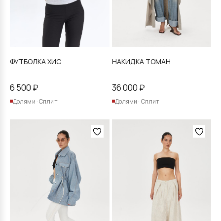
странице
товара.
ФУТБОЛКА ХИС
НАКИДКА ТОМАН
6 500
₽
36 000
₽
Долями · Сплит
Долями · Сплит
Этот
товар
имеет
несколько
вариаций.
Опции
можно
выбрать
на