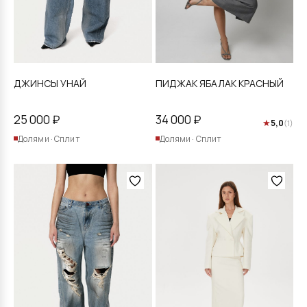
странице
странице
товара.
товара.
ДЖИНСЫ УНАЙ
ПИДЖАК ЯБАЛАК КРАСНЫЙ
25 000
₽
34 000
₽
★
5,0
(1)
Долями · Сплит
Долями · Сплит
Этот
Этот
товар
товар
имеет
имеет
несколько
несколько
вариаций.
вариаций.
Опции
Опции
можно
можно
выбрать
выбрать
на
на
странице
странице