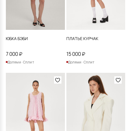
странице
странице
товара.
товара.
ЮБКА БЭБИ
ПЛАТЬЕ КУРЧАК
7 000
₽
15 000
₽
Долями · Сплит
Долями · Сплит
Этот
Этот
товар
товар
имеет
имеет
несколько
несколько
вариаций.
вариаций.
Опции
Опции
можно
можно
выбрать
выбрать
на
на