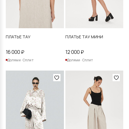
странице
странице
товара.
товара.
ПЛАТЬЕ ТАУ
ПЛАТЬЕ ТАУ МИНИ
16 000
₽
12 000
₽
Долями · Сплит
Долями · Сплит
Этот
Этот
товар
товар
имеет
имеет
несколько
несколько
вариаций.
вариаций.
Опции
Опции
можно
можно
выбрать
выбрать
на
на