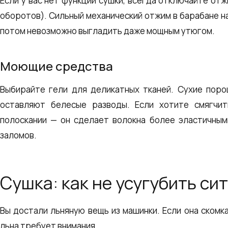
Если у вас нет функции сушки, всегда отключайте отж
оборотов). Сильный механический отжим в барабане н
потом невозможно выгладить даже мощным утюгом.
Моющие средства
Выбирайте гели для деликатных тканей. Сухие поро
оставляют белесые разводы. Если хотите смягчит
полоскании — он сделает волокна более эластичным
заломов.
Сушка: как не усугубить си
Вы достали льняную вещь из машинки. Если она скомк
льна требует внимания.