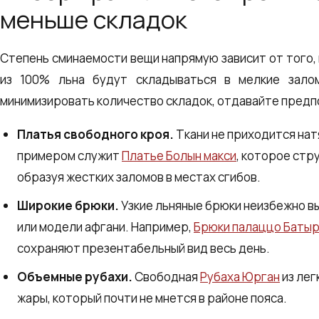
меньше складок
Степень сминаемости вещи напрямую зависит от того,
из 100% льна будут складываться в мелкие зало
минимизировать количество складок, отдавайте предпо
Платья свободного кроя.
Ткани не приходится нат
примером служит
Платье Болын макси
, которое стр
образуя жестких заломов в местах сгибов.
Широкие брюки.
Узкие льняные брюки неизбежно в
или модели афгани. Например,
Брюки палаццо Баты
сохраняют презентабельный вид весь день.
Объемные рубахи.
Свободная
Рубаха Юрган
из лег
жары, который почти не мнется в районе пояса.