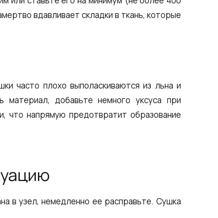
им или ставьте его на минимум (не более 400
амертво вдавливает складки в ткань, которые
шки часто плохо выполаскиваются из льна и
ь материал, добавьте немного уксуса при
и, что напрямую предотвратит образование
туацию
ана в узел, немедленно ее расправьте. Сушка