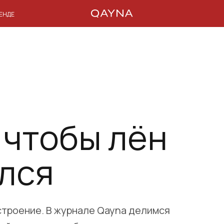
РЕНДЕ
 чтобы лён
лся
астроение. В журнале Qayna делимся