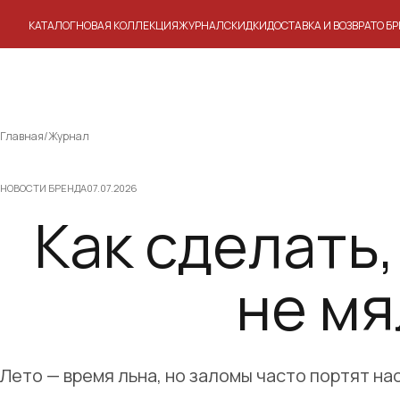
КАТАЛОГ
НОВАЯ КОЛЛЕКЦИЯ
ЖУРНАЛ
СКИДКИ
ДОСТАВКА И ВОЗВРАТ
О Б
Skip
to
content
Главная
/
Журнал
НОВОСТИ БРЕНДА
07.07.2026
Как сделать,
не мя
Лето — время льна, но заломы часто портят н