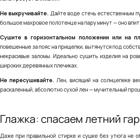
Не выкручивайте.
Дайте воде стечь естественным пу
большое махровое полотенце на пару минут — оно впит
Сушите в горизонтальном положении или на пл
повешенные за пояс на прищепки, вытянутся под собст
некрасивые заломы. Идеально сушить изделия на ров
широких деревянных плечиках.
Не пересушивайте.
Лен, висящий на солнцепеке вес
раскаленный, абсолютно сухой лен — мучительный про
Глажка: спасаем летний га
Даже при правильной стирке и сушке без утюга не о