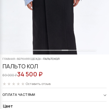
ГЛАВНАЯ
—
ВЕРХНЯЯ ОДЕЖДА
—
ПАЛЬТО КОЛ
ПАЛЬТО КОЛ
34 500
₽
ПЕРВОНАЧАЛЬНАЯ
ТЕКУЩАЯ
69 000
₽
ЦЕНА
ЦЕНА:
Оставить отзыв
СОСТАВЛЯЛА
34
ОПЛАТА ЧАСТЯМИ
69
500 ₽.
000 ₽.
Alternative:
Цвет