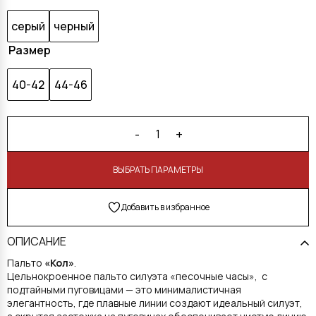
серый
черный
Размер
40-42
44-46
-
+
1
В КОРЗИНУ
Добавить в избранное
ОПИСАНИЕ
Пальто
«Кол»
.
Цельнокроенное пальто силуэта «песочные часы», с
подтайными пуговицами — это минималистичная
элегантность, где плавные линии создают идеальный силуэт,