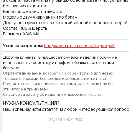
а скрытая застежка на пуговицах обеспечивает чистую линию
без лишних акцентов.
Выполнено из чистой шерсти.
Модель с двумя карманами по бокам.
Доступно в двух оттенках: строгий чёрный и пепельно- серый.
Состав: 100% шерсть
Размеры: XS/S M/L
Уход за изделием:
Как ухаживать за льняной одеждой
.
Дорогие клиенты! В процессе примерки изделий просим не
использовать косметику и парфюм, обращаться с вещами
бережно.
Обратите внимание:
возврат или обмен
только для новых
товаров с бирками, без следов использования и пятен.
Предметы с загрязнениями, запахами, дефектами или без
этикеток не принимаем.
Спасибо за заботу об изделиях и доверие к
«Qayna»
!
НУЖНА КОНСУЛЬТАЦИЯ?
Наши специалисты ответят на любой интересующийся вопрос
ЗАДАТЬ ВОПРОС