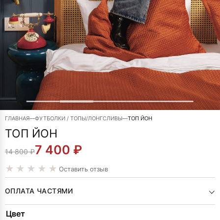
ГЛАВНАЯ
—
ФУТБОЛКИ / ТОПЫ/ЛОНГСЛИВЫ
—
ТОП ЙОН
ТОП ЙОН
7 400
₽
ПЕРВОНАЧАЛЬНАЯ
ТЕКУЩАЯ
14 800
₽
ЦЕНА
ЦЕНА:
Оставить отзыв
СОСТАВЛЯЛА
7
ОПЛАТА ЧАСТЯМИ
14
400 ₽.
Alternative:
Цвет
800 ₽.