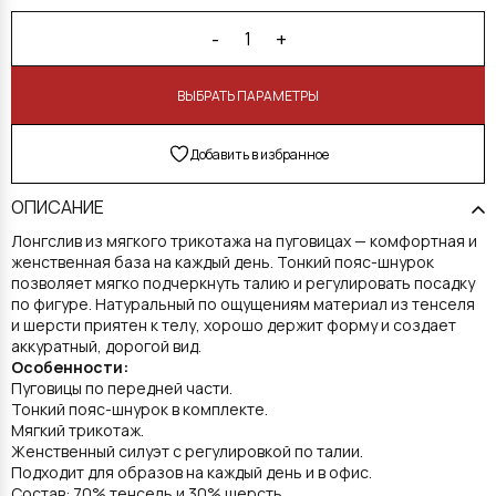
-
+
1
В КОРЗИНУ
Добавить в избранное
ОПИСАНИЕ
Лонгслив из мягкого трикотажа на пуговицах — комфортная и
женственная база на каждый день. Тонкий пояс-шнурок
позволяет мягко подчеркнуть талию и регулировать посадку
по фигуре. Натуральный по ощущениям материал из тенселя
и шерсти приятен к телу, хорошо держит форму и создает
аккуратный, дорогой вид.
Особенности:
Пуговицы по передней части.
Тонкий пояс-шнурок в комплекте.
Мягкий трикотаж.
Женственный силуэт с регулировкой по талии.
Подходит для образов на каждый день и в офис.
Состав: 70% тенсель и 30% шерсть.