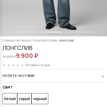
ГЛАВНАЯ
—
ФУТБОЛКИ / ТОПЫ/ЛОНГСЛИВЫ
—
ЛОНГСЛИВ
ЛОНГСЛИВ
9 900
₽
ПЕРВОНАЧАЛЬНАЯ
ТЕКУЩАЯ
14 200
₽
ЦЕНА
ЦЕНА:
Оставить отзыв
СОСТАВЛЯЛА
9
ОПЛАТА ЧАСТЯМИ
14
900 ₽.
200 ₽.
Alternative:
Цвет
белый
серый
черный