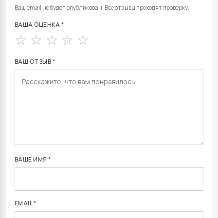
ALTERNATIVE:
Ваш email не будет опубликован. Все отзывы проходят проверку.
ВАША ОЦЕНКА
*
ВАШ ОТЗЫВ
*
ВАШЕ ИМЯ
*
EMAIL
*