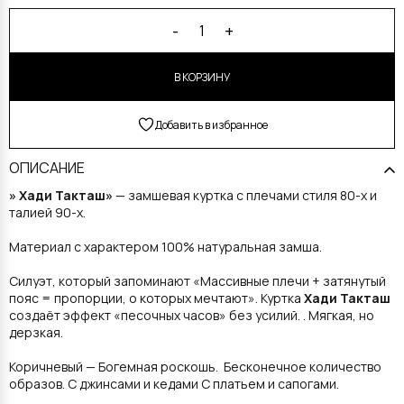
Alternative:
-
+
1
В КОРЗИНУ
Добавить в избранное
ОПИСАНИЕ
» Хади Такташ»
— замшевая куртка с плечами стиля 80-х и
талией 90-х.
Материал с характером 100% натуральная замша.
Силуэт, который запоминают «Массивные плечи + затянутый
пояс = пропорции, о которых мечтают». Куртка
Хади Такташ
создаёт эффект «песочных часов» без усилий. . Мягкая, но
дерзкая.
Коричневый — Богемная роскошь. Бесконечное количество
образов. С джинсами и кедами С платьем и сапогами.