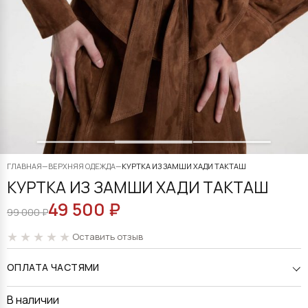
ГЛАВНАЯ
—
ВЕРХНЯЯ ОДЕЖДА
—
КУРТКА ИЗ ЗАМШИ ХАДИ ТАКТАШ
КУРТКА ИЗ ЗАМШИ ХАДИ ТАКТАШ
49 500
₽
ПЕРВОНАЧАЛЬНАЯ
ТЕКУЩАЯ
99 000
₽
ЦЕНА
ЦЕНА:
Оставить отзыв
СОСТАВЛЯЛА
49
ОПЛАТА ЧАСТЯМИ
99
500 ₽.
000 ₽.
В наличии