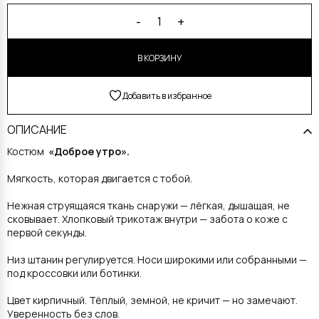
Alternative:
-
+
1
В КОРЗИНУ
Добавить в избранное
ОПИСАНИЕ
Костюм
«Доброе утро».
Мягкость, которая двигается с тобой.
Нежная струящаяся ткань снаружи — лёгкая, дышащая, не
сковывает. Хлопковый трикотаж внутри — забота о коже с
первой секунды.
Низ штанин регулируется. Носи широкими или собранными —
под кроссовки или ботинки.
Цвет кирпичный. Тёплый, земной, не кричит — но замечают.
Уверенность без слов.