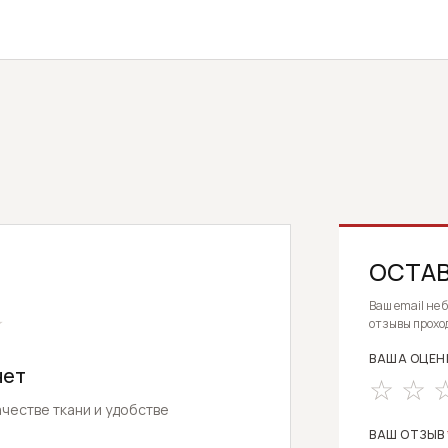
ОСТАВ
ALTERNATIV
Ваш email не 
★
отзывы прохо
ВАША ОЦЕН
нет
честве ткани и удобстве
ВАШ ОТЗЫВ