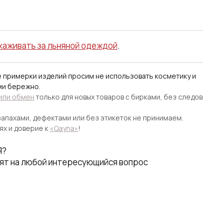
ухаживать за льняной одеждой
.
е примерки изделий просим не использовать косметику и
ми бережно.
 или обмен
только для новых товаров с бирками, без следов
апахами, дефектами или без этикеток не принимаем.
ях и доверие к
«Qayna»
!
Я?
ят на любой интересующийся вопрос