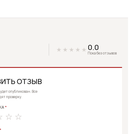
0.0
Пока без отзывов
ИТЬ ОТЗЫВ
E:
будет опубликован. Все
дят проверку.
КА
*
*