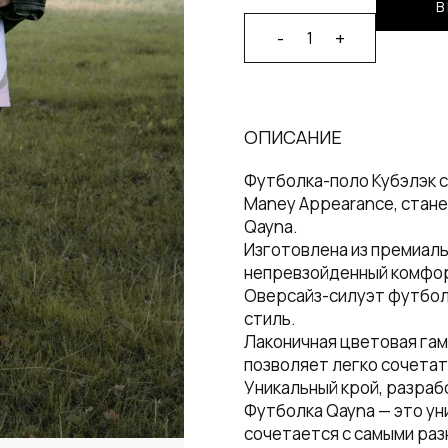
В
-
+
1
Alternative:
ОПИСАНИЕ
Футболка-поло Кубэлэк с
Maney Appearance, стан
Qayna.
Изготовлена из премиаль
непревзойденный комфо
Оверсайз-силуэт футбол
стиль.
Лаконичная цветовая гам
позволяет легко сочетат
Уникальный крой, разра
Футболка Qayna — это у
сочетается с самыми раз