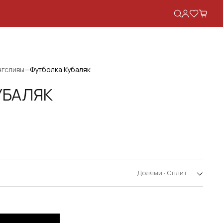
нгсливы
—
Футболка Кубаляк
УБАЛЯК
АЯ
Долями · Сплит