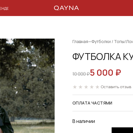
РЕНДЕ
Главная
—
Футболки / Топы/Ло
ФУТБОЛКА К
5 000
₽
ПЕРВОНАЧАЛЬН
ТЕКУЩАЯ
10 000
₽
ЦЕНА
ЦЕНА:
Оставить отзыв
СОСТАВЛЯЛА
5
10
000 ₽.
ОПЛАТА ЧАСТЯМИ
000 ₽.
В наличии