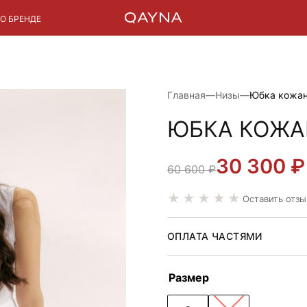
О БРЕНДЕ
Главная
—
Низы
—
Юбка кожан
ЮБКА КОЖА
30 300
₽
ПЕРВОНАЧАЛЬ
ТЕКУЩАЯ
60 600
₽
ЦЕНА
ЦЕНА:
Оставить отзы
СОСТАВЛЯЛА
30
60
300 ₽.
ОПЛАТА ЧАСТЯМИ
600 ₽.
Размер