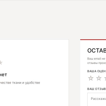
ОСТА
ALTERNATIV
Ваш email не
★
отзывы прохо
ВАША ОЦЕ
нет
честве ткани и удобстве
ВАШ ОТЗЫ