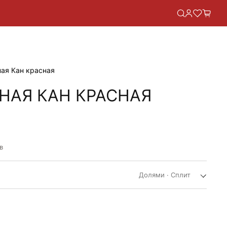
ая Кан красная
НАЯ КАН КРАСНАЯ
НАЯ
в
Долями · Сплит