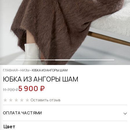
ГЛАВНАЯ
—
НИЗЫ
—
ЮБКА ИЗ АНГОРЫ ШАМ
ЮБКА ИЗ АНГОРЫ ШАМ
5 900
₽
ПЕРВОНАЧАЛЬНАЯ
ТЕКУЩАЯ
11 700
₽
ЦЕНА
ЦЕНА:
Оставить отзыв
СОСТАВЛЯЛА
5
ОПЛАТА ЧАСТЯМИ
11
900 ₽.
700 ₽.
Alternative:
Цвет