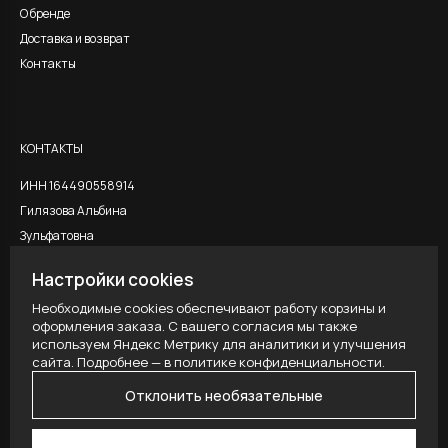
О бренде
Доставка и возврат
Контакты
КОНТАКТЫ
ИНН 164490558914
Гилязова Альбина
Зульфатовна
Настройки cookies
Необходимые cookies обеспечивают работу корзины и
ЮРИДИЧЕСКАЯ ИНФОРМАЦИЯ
оформления заказа. С вашего согласия мы также
используем Яндекс Метрику для аналитики и улучшения
Публичная оферта
сайта. Подробнее — в
политике конфиденциальности
.
Политика конфидециальности
Отклонить необязательные
Настройки cookies