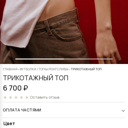
ГЛАВНАЯ
—
ФУТБОЛКИ / ТОПЫ/ЛОНГСЛИВЫ
—
ТРИКОТАЖНЫЙ ТОП
ТРИКОТАЖНЫЙ ТОП
6 700
₽
Оставить отзыв
ОПЛАТА ЧАСТЯМИ
Alternative:
Цвет