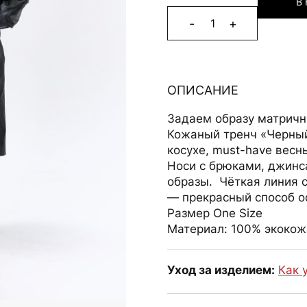
В
-
+
1
Alternative:
ОПИСАНИЕ
Задаем образу матричн
Кожаный тренч «Черный
косухе, must-have весн
Носи с брюками, джинс
образы. Чёткая линия с
— прекрасный способ о
Размер One Size
Материал: 100% экокож
Уход за изделием:
Как 