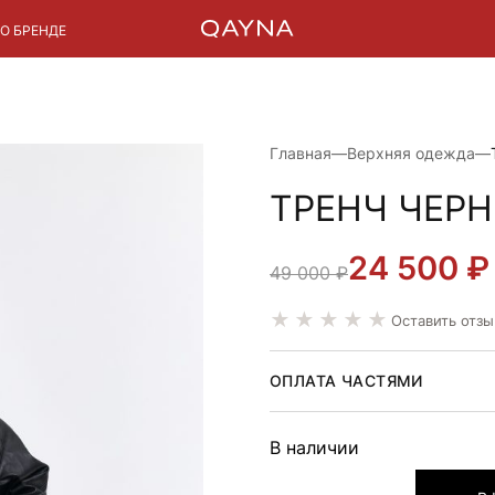
О БРЕНДЕ
Главная
—
Верхняя одежда
—
ТРЕНЧ ЧЕР
24 500
₽
ПЕРВОНАЧАЛЬ
ТЕКУЩАЯ
49 000
₽
ЦЕНА
ЦЕНА:
Оставить отзы
СОСТАВЛЯЛА
24
49
500 ₽.
ОПЛАТА ЧАСТЯМИ
000 ₽.
В наличии