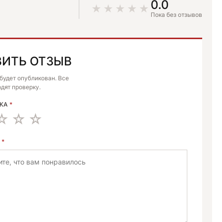
0.0
Пока без отзывов
ВИТЬ ОТЗЫВ
E:
 будет опубликован. Все
дят проверку.
НКА
*
В
*