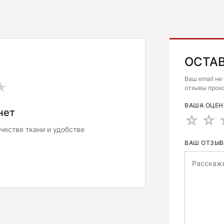
ОСТА
ALTERNATIV
Ваш email не
★
отзывы прохо
ВАША ОЦЕ
нет
честве ткани и удобстве
ВАШ ОТЗЫ