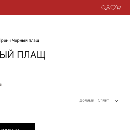
Тренч Черный плащ
НЫЙ ПЛАЩ
НАЯ
в
Долями · Сплит