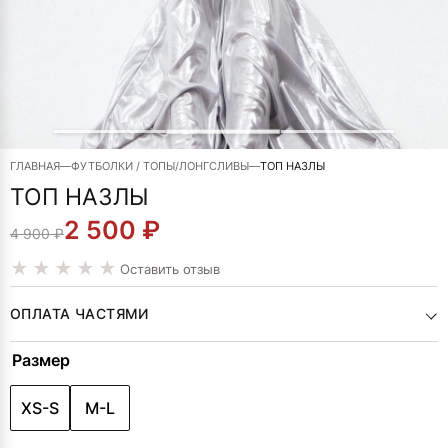
ГЛАВНАЯ
—
ФУТБОЛКИ / ТОПЫ/ЛОНГСЛИВЫ
—
ТОП НАЗЛЫ
ТОП НАЗЛЫ
2 500
₽
ПЕРВОНАЧАЛЬНАЯ
ТЕКУЩАЯ
4 900
₽
ЦЕНА
ЦЕНА:
Оставить отзыв
СОСТАВЛЯЛА
2
ОПЛАТА ЧАСТЯМИ
4
500 ₽.
Alternative:
Размер
900 ₽.
XS-S
M-L