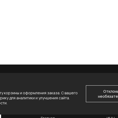
Отклон
у корзины и оформления заказа. С вашего
необязате
ику для аналитики и улучшения сайта.
ости
.
НАВИГАЦИЯ
КОНТ