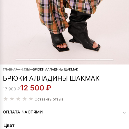
ГЛАВНАЯ
—
НИЗЫ
—
БРЮКИ АЛЛАДИНЫ ШАКМАК
БРЮКИ АЛЛАДИНЫ ШАКМАК
12 500
₽
ПЕРВОНАЧАЛЬНАЯ
ТЕКУЩАЯ
17 900
₽
ЦЕНА
ЦЕНА:
Оставить отзыв
СОСТАВЛЯЛА
12
ОПЛАТА ЧАСТЯМИ
17
500 ₽.
Alternative:
Цвет
900 ₽.