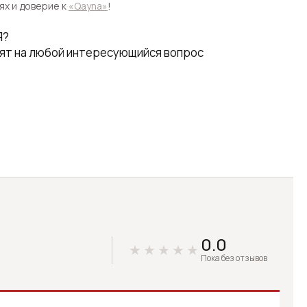
ях и доверие к
«Qayna»
!
Я?
ят на любой интересующийся вопрос
0.0
Пока без отзывов