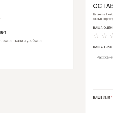
ОСТАВ
ALTERNATIV
Ваш email не 
★
отзывы прохо
ВАША ОЦЕН
нет
честве ткани и удобстве
ВАШ ОТЗЫВ
ВАШЕ ИМЯ
*