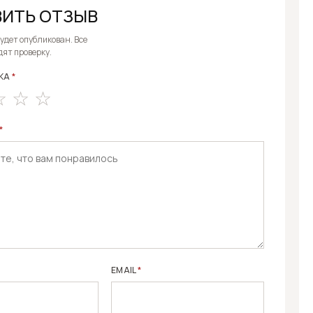
ИТЬ ОТЗЫВ
E:
будет опубликован. Все
дят проверку.
КА
*
*
EMAIL
*