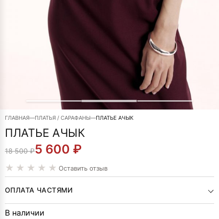
ГЛАВНАЯ
—
ПЛАТЬЯ / САРАФАНЫ
—
ПЛАТЬЕ АЧЫК
ПЛАТЬЕ АЧЫК
5 600
₽
ПЕРВОНАЧАЛЬНАЯ
ТЕКУЩАЯ
18 500
₽
ЦЕНА
ЦЕНА:
Оставить отзыв
СОСТАВЛЯЛА
5
ОПЛАТА ЧАСТЯМИ
18
600 ₽.
В наличии
500 ₽.