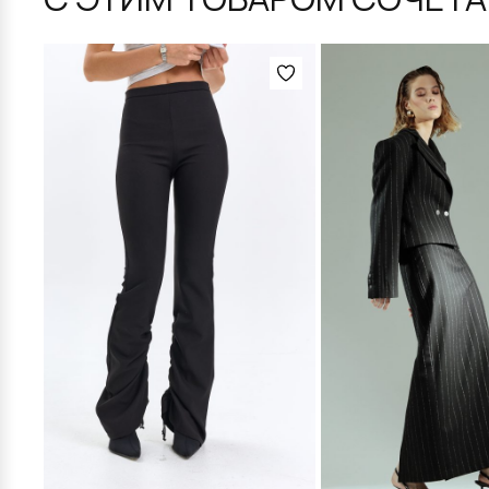
Этот
Этот
товар
товар
имеет
имеет
несколько
несколько
вариаций.
вариаций.
Опции
Опции
можно
можно
выбрать
выбрать
на
на
странице
странице
товара.
товара.