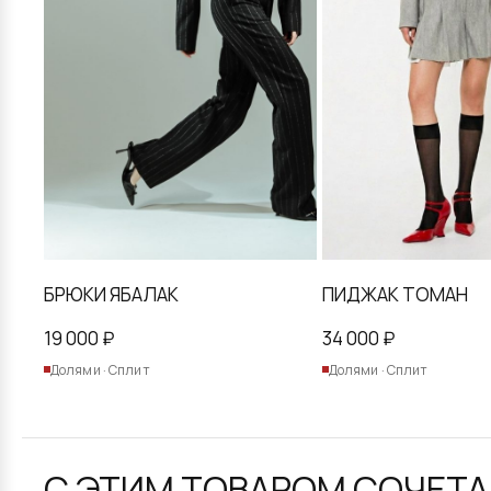
товара.
товара.
БРЮКИ ЯБАЛАК
ПИДЖАК ТОМАН
19 000
₽
34 000
₽
Долями · Сплит
Долями · Сплит
С ЭТИМ ТОВАРОМ СОЧЕТ