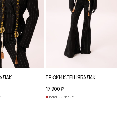
товара.
АЛАК
БРЮКИ КЛЁШ ЯБАЛАК
17 900
₽
т
Долями · Сплит