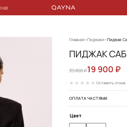
РЕНДЕ
Главная
—
Пиджаки
—
Пиджак С
ПИДЖАК СА
19 900
₽
ПЕРВОНАЧАЛЬН
ТЕКУЩАЯ
39 800
₽
ЦЕНА
ЦЕНА:
Оставить отзыв
СОСТАВЛЯЛА
19
39
900 ₽.
ОПЛАТА ЧАСТЯМИ
800 ₽.
Цвет