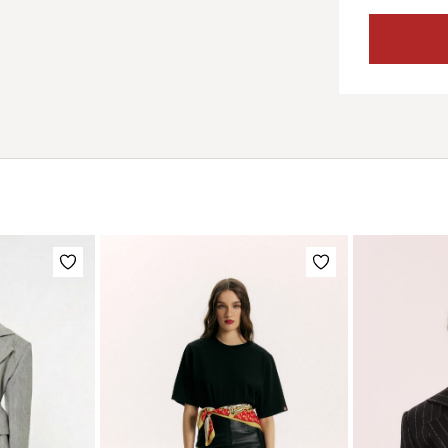
Этот
Этот
товар
товар
имеет
имеет
несколько
несколько
вариаций.
вариаций.
Опции
Опции
можно
можно
выбрать
выбрать
на
на
странице
странице