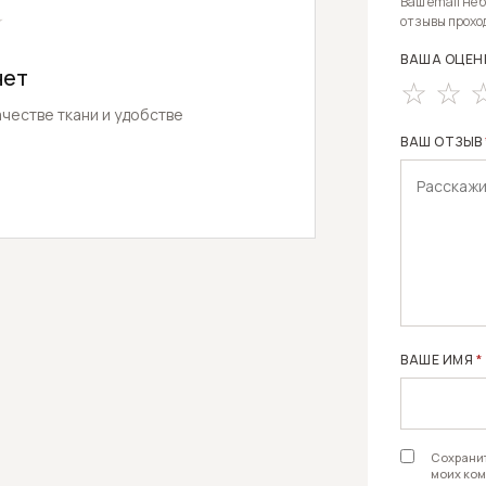
ALTERNATIV
Ваш email не 
★
отзывы прохо
ВАША ОЦЕН
нет
честве ткани и удобстве
ВАШ ОТЗЫВ
ВАШЕ ИМЯ
*
Сохранит
моих ком