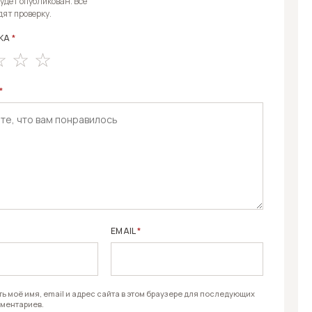
E:
будет опубликован. Все
дят проверку.
КА
*
*
EMAIL
*
ь моё имя, email и адрес сайта в этом браузере для последующих
ментариев.