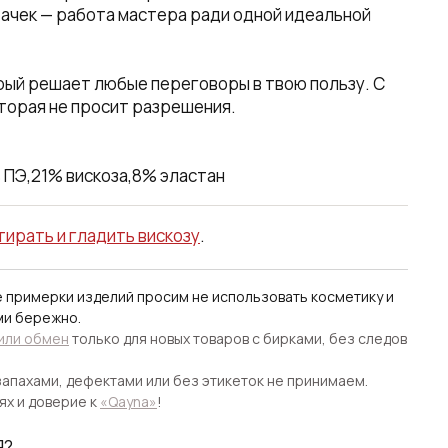
ачек — работа мастера ради одной идеальной
рый решает любые переговоры в твою пользу. С
торая не просит разрешения.
 ПЭ,21% вискоза,8% эластан
тирать и гладить вискозу
.
е примерки изделий просим не использовать косметику и
ми бережно.
 или обмен
только для новых товаров с бирками, без следов
апахами, дефектами или без этикеток не принимаем.
ях и доверие к
«Qayna»
!
Я?