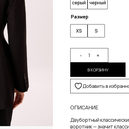
серый
черный
Размер
XS
S
Alternative:
-
+
1
В КОРЗИНУ
Добавить в избранн
ОПИСАНИЕ
Двубортный классически
воротник — значит класси