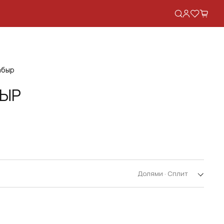
абыр
БЫР
АЯ
Долями · Сплит