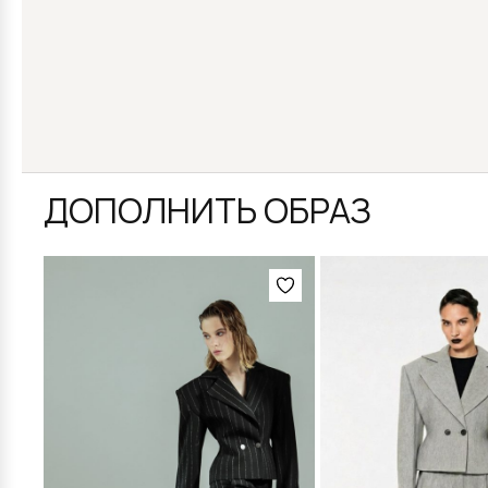
ДОПОЛНИТЬ ОБРАЗ
Этот
Этот
товар
товар
имеет
имеет
несколько
несколько
вариаций.
вариаций.
Опции
Опции
можно
можно
выбрать
выбрать
на
на
странице
странице