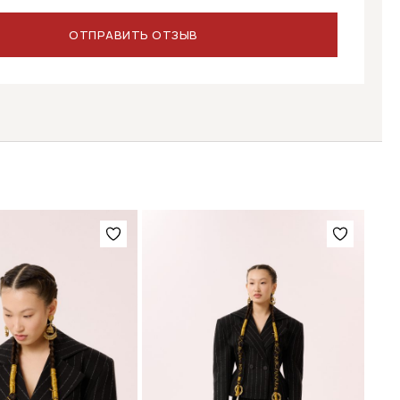
Этот
товар
имеет
несколько
вариаций.
Опции
можно
выбрать
на
странице