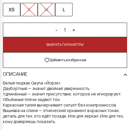
XS
S
M
L
-
+
1
В КОРЗИНУ
Добавить в избранное
ОПИСАНИЕ
Белый пиджак Qayna «Йорэк»
Двубортный — значит двойная уверенность.
Удлинённый — значит присутствие, которое не игнорируют.
Объёмные плечи задают тон.
Каркасная талия вычерчивает силуэт без компромиссов.
Вышивка на спине — этнический орнамент в красных тонах,
деталь для тех, кто идёт позади. Или для зеркал. Или для тех,
кому доверяешь показать.