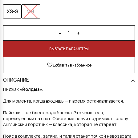
XS-S
M-L
-
+
1
В КОРЗИНУ
Добавить в избранное
ОПИСАНИЕ
Пиджак
«Йолдыз».
Для момента, когда входишь — и время останавливается.
Пайетки — не блеск ради блеска. Это язык тела,
переведённый на свет. Объёмные плечи поднимают голову.
Английский воротник — классика, которая не стареет.
Пояс в комплекте: затяни, и талия станет точкой невозврата.