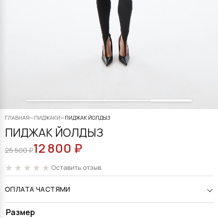
ГЛАВНАЯ
—
ПИДЖАКИ
—
ПИДЖАК ЙОЛДЫЗ
ПИДЖАК ЙОЛДЫЗ
12 800
₽
ПЕРВОНАЧАЛЬНАЯ
ТЕКУЩАЯ
25 500
₽
ЦЕНА
ЦЕНА:
Оставить отзыв
СОСТАВЛЯЛА
12
ОПЛАТА ЧАСТЯМИ
25
800 ₽.
500 ₽.
Alternative:
Размер