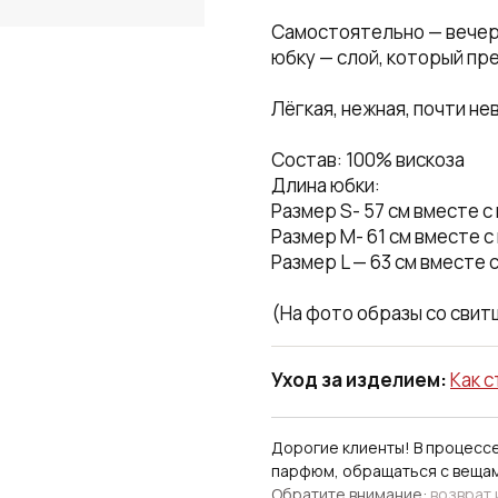
Самостоятельно — вечер,
юбку — слой, который пр
Лёгкая, нежная, почти не
Состав: 100% вискоза
Длина юбки:
Размер S- 57 см вместе 
Размер М- 61 см вместе 
Размер L — 63 см вместе 
(На фото образы со свит
Уход за изделием:
Как с
Дорогие клиенты! В процесс
парфюм, обращаться с веща
Обратите внимание:
возврат