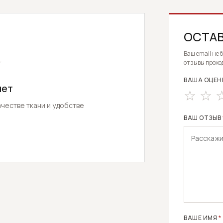
ОСТАВ
ALTERNATIV
Ваш email не 
★
отзывы прохо
ВАША ОЦЕН
нет
честве ткани и удобстве
ВАШ ОТЗЫВ
ВАШЕ ИМЯ
*