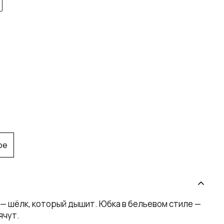
ое
р — шёлк, который дышит. Юбка в бельевом стиле —
ячут.