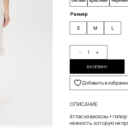
белый
красный
черный
Размер
S
M
L
Alternative:
-
+
1
В КОРЗИНУ
Добавить в избранн
ОПИСАНИЕ
Атлас из вискозы + гипю
нежность, которую не пр