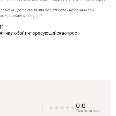
апахами, дефектами или без этикеток не принимаем.
ях и доверие к
«Qayna»
!
Я?
ят на любой интересующийся вопрос
0.0
Пока без отзывов