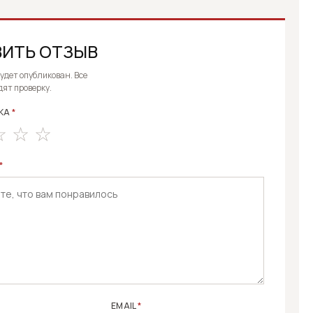
ИТЬ ОТЗЫВ
E:
будет опубликован. Все
дят проверку.
КА
*
*
EMAIL
*