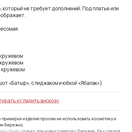
 который не требует дополнений. Под платье или
еображает.
весомая.
с кружевом
с кружевом
с кружевом
шот «Батыр», с пиджаком и юбкой «Ябалак»)
тирать и гладить вискозу
.
е примерки изделий просим не использовать косметику и
ми бережно.
 или обмен
только для новых товаров с бирками, без следов