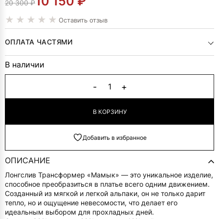
10 150
₽
ПЕРВОНАЧАЛЬНАЯ
ТЕКУЩАЯ
20 300
₽
ЦЕНА
ЦЕНА:
Оставить отзыв
СОСТАВЛЯЛА
10
ОПЛАТА ЧАСТЯМИ
20
150 ₽.
В наличии
300 ₽.
Alternative:
-
+
1
В КОРЗИНУ
Добавить в избранное
ОПИСАНИЕ
Лонгслив Трансформер «Мамык» — это уникальное изделие,
способное преобразиться в платье всего одним движением.
Созданный из мягкой и легкой альпаки, он не только дарит
тепло, но и ощущение невесомости, что делает его
идеальным выбором для прохладных дней.