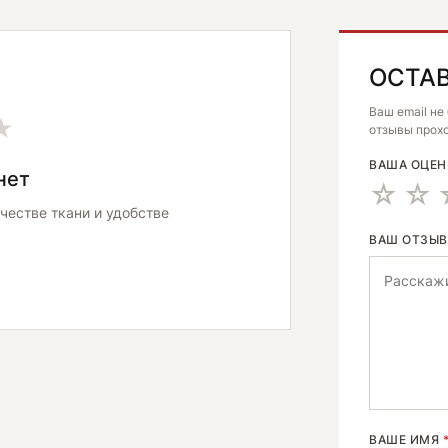
ОСТА
ALTERNATIV
Ваш email не
★
отзывы прохо
ВАША ОЦЕ
нет
честве ткани и удобстве
ВАШ ОТЗЫ
ВАШЕ ИМЯ