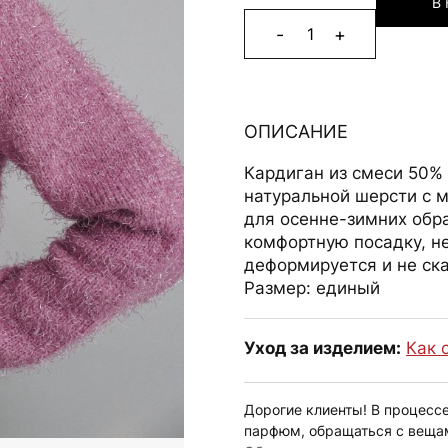
В
-
+
1
Alternative:
ОПИСАНИЕ
Кардиган из смеси 50% 
натуральной шерсти с 
для осенне-зимних обр
комфортную посадку, не
деформируется и не ск
Размер: единый
Уход за изделием:
Как 
Дорогие клиенты! В процесс
парфюм, обращаться с веща