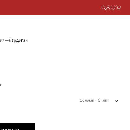
ия
—
Кардиган
НАЯ
в
Долями · Сплит