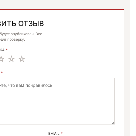
ВИТЬ ОТЗЫВ
E:
 будет опубликован. Все
дят проверку.
НКА
*
В
*
*
EMAIL
*