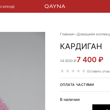
О БРЕНДЕ
Главная
—
Домашняя коллекц
КАРДИГАН
7 400
₽
ПЕРВОНАЧАЛЬ
ТЕКУЩАЯ
14 800
₽
ЦЕНА
ЦЕНА:
Оставить отзы
СОСТАВЛЯЛА
7
14
400 ₽.
ОПЛАТА ЧАСТЯМИ
800 ₽.
В наличии