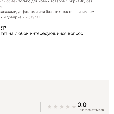
или обмен
только для новых товаров с бирками, без
н.
запахами, дефектами или без этикеток не принимаем.
ях и доверие к
«Qayna»
!
Я?
тят на любой интересующийся вопрос
0.0
Пока без отзывов