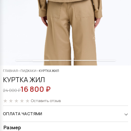
ГЛАВНАЯ
—
ПИДЖАКИ
—
КУРТКА ЖИЛ
КУРТКА ЖИЛ
16 800
₽
ПЕРВОНАЧАЛЬНАЯ
ТЕКУЩАЯ
24 000
₽
ЦЕНА
ЦЕНА:
Оставить отзыв
СОСТАВЛЯЛА
16
ОПЛАТА ЧАСТЯМИ
24
800 ₽.
000 ₽.
Alternative:
Размер