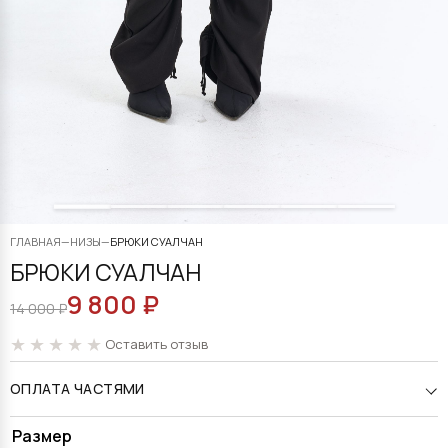
ГЛАВНАЯ
—
НИЗЫ
—
БРЮКИ СУАЛЧАН
БРЮКИ СУАЛЧАН
9 800
₽
ПЕРВОНАЧАЛЬНАЯ
ТЕКУЩАЯ
14 000
₽
ЦЕНА
ЦЕНА:
Оставить отзыв
СОСТАВЛЯЛА
9
ОПЛАТА ЧАСТЯМИ
14
800 ₽.
000 ₽.
Alternative:
Размер