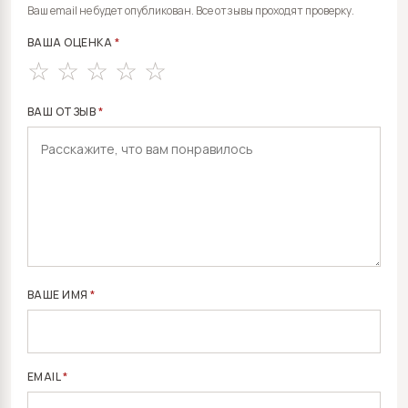
ALTERNATIVE:
Ваш email не будет опубликован. Все отзывы проходят проверку.
ВАША ОЦЕНКА
*
ВАШ ОТЗЫВ
*
ВАШЕ ИМЯ
*
EMAIL
*