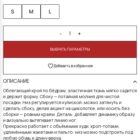
S
M
L
-
+
1
В КОРЗИНУ
Добавить в избранное
ОПИСАНИЕ
Облегающий крой по бёдрам, эластичная ткань мягко садится
и держит форму. Сбоку — потайная молния для чистой
посадки. Низ регулируется кулиской: можно затянуть и
сделать сбоку, делая акцент на щиколотке, или носить без
сборки — ровным краем. Деталь добавляет динамику образу
и визуально вытягивает линию ног.
Прекрасно работает с объёмными худи, кроп-топами,
удлинёнными жакетами и пальто: низ можно подстроить под
любую обувь и длину верха.