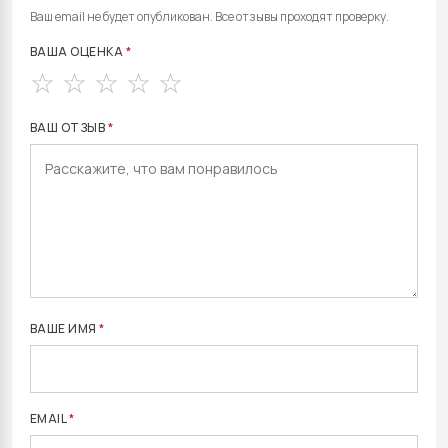
ALTERNATIVE:
Ваш email не будет опубликован. Все отзывы проходят проверку.
ВАША ОЦЕНКА
*
ВАШ ОТЗЫВ
*
ВАШЕ ИМЯ
*
EMAIL
*