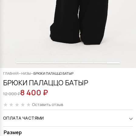
ГЛАВНАЯ
—
НИЗЫ
—
БРЮКИ ПАЛАЦЦО БАТЫР
БРЮКИ ПАЛАЦЦО БАТЫР
8 400
₽
ПЕРВОНАЧАЛЬНАЯ
ТЕКУЩАЯ
12 000
₽
ЦЕНА
ЦЕНА:
Оставить отзыв
СОСТАВЛЯЛА
8
ОПЛАТА ЧАСТЯМИ
12
400 ₽.
000 ₽.
Alternative:
Размер