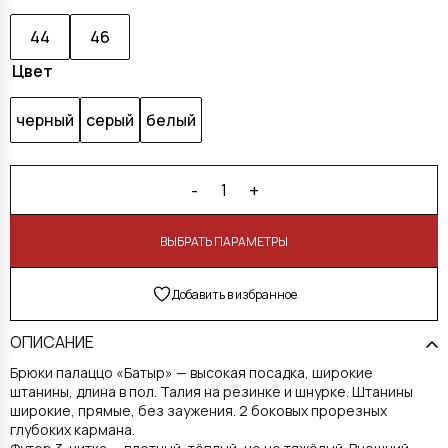
44
46
Цвет
черный
серый
белый
-
+
1
В КОРЗИНУ
Добавить в избранное
ОПИСАНИЕ
Брюки палаццо «Батыр» — высокая посадка, широкие
штанины, длина в пол. Талия на резинке и шнурке. Штанины
широкие, прямые, без заужения. 2 боковых прорезных
глубоких кармана.