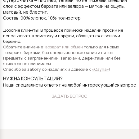
Футер 3-нитка — плотный, тёплый, но не тяжёлый. Внешний
слой с эффектом бархата или велюра — мягкий на ощупь,
матовый, не блестит.
Состав: 90% хлопок, 10% полиэстер
Дорогие клиенты! В процессе примерки изделий просим не
использовать косметику и парфюм, обращаться с вещами
бережно.
Обратите внимание:
возврат или обмен
только для новых
товаров с бирками, без следов использования и пятен.
Предметы с загрязнениями, запахами, дефектами или без
этикеток не принимаем.
Спасибо за заботу об изделиях и доверие к
«Qayna»
!
НУЖНА КОНСУЛЬТАЦИЯ?
Наши специалисты ответят на любой интересующийся вопрос
ЗАДАТЬ ВОПРОС