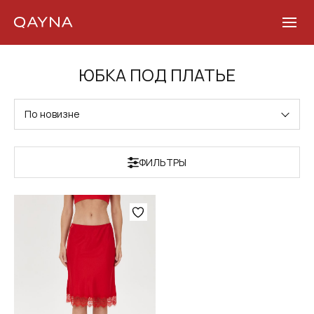
Skip
ЮБКА ПОД ПЛАТЬЕ
to
content
По новизне
ФИЛЬТРЫ
Этот
товар
имеет
несколько
вариаций.
Опции
можно
выбрать