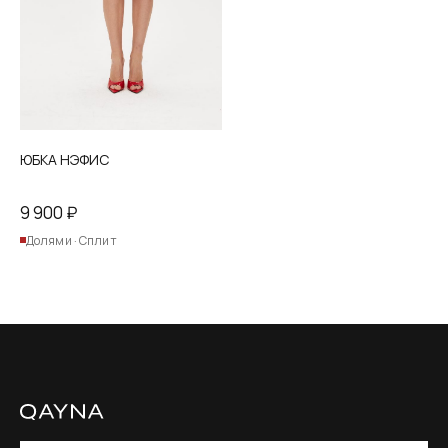
на
странице
товара.
ЮБКА НЭФИС
9 900
₽
Долями · Сплит