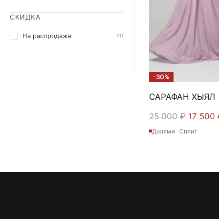
СКИДКА
На распродаже
(1)
-30%
САРАФАН ХЫЯЛ
Первон
25 000
₽
17 500
цена
Долями · Сплит
составл
25
000 ₽.