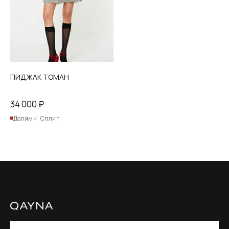
на
странице
товара.
ПИДЖАК ТОМАН
34 000
₽
Долями · Сплит