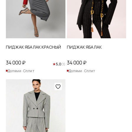
на
на
странице
странице
товара.
товара.
ПИДЖАК ЯБАЛАК КРАСНЫЙ
ПИДЖАК ЯБАЛАК
34 000
₽
34 000
₽
★
5,0
(1)
Долями · Сплит
Долями · Сплит
Этот
товар
имеет
несколько
вариаций.
Опции
можно
выбрать