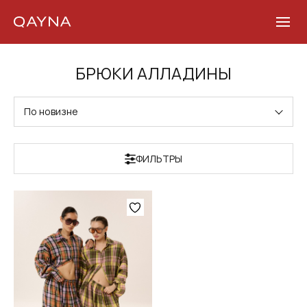
Skip
БРЮКИ АЛЛАДИНЫ
to
content
По новизне
ФИЛЬТРЫ
Этот
товар
имеет
несколько
вариаций.
Опции
можно
выбрать