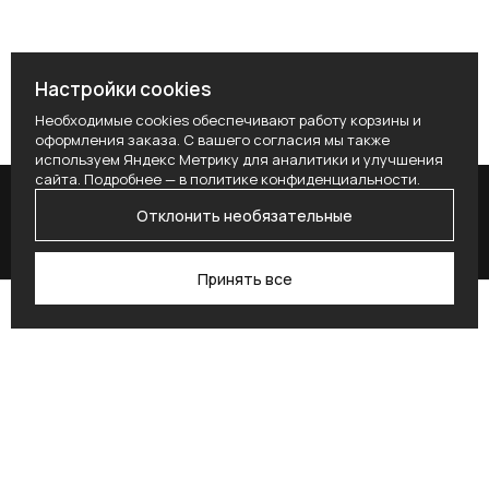
Настройки cookies
Необходимые cookies обеспечивают работу корзины и
оформления заказа. С вашего согласия мы также
используем Яндекс Метрику для аналитики и улучшения
сайта. Подробнее — в
политике конфиденциальности
.
Отклонить необязательные
Принять все
Поиск
Каталог
Профиль
Избранное
Корзина
Поставьте здесь условие для получения
согласия.
Alternative: