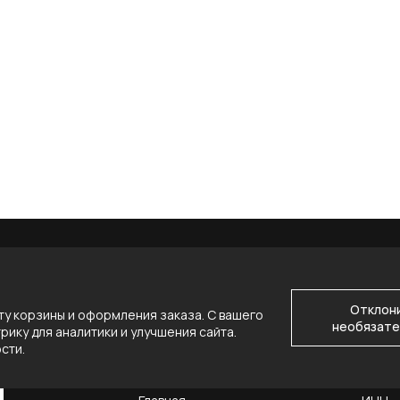
Отклон
у корзины и оформления заказа. С вашего
необязате
ику для аналитики и улучшения сайта.
ости
.
НАВИГАЦИЯ
КОНТ