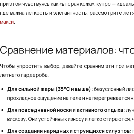
при этом чувствуясь как «вторая кожа», купро — идеал
где важна легкость и элегантность, рассмотрите ле
макси
.
Сравнение материалов: чт
Чтобы упростить выбор, давайте сравним эти три ма
летнего гардероба.
Для сильной жары (35°C и выше):
безусловный лид
прохладное ощущение на теле и не перегревается н
Для повседневной носки и активного отдыха:
луч
вискозу. Они устойчивы к износу и легко стираются,
Для создания нарядных и струящихся силуэтов: