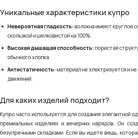
Уникальные характеристики купро
Невероятная гладкость:
волокна имеют круглое с
скользкой и шелковистой на 100%.
Высокая дышащая способность:
пористая структу
обычного хлопка.
Антистатичность:
материал не электризуется и не 
движений.
Для каких изделий подходит?
Купро часто используется для создания элегантной од
премиальных изделиях и вечерних нарядов. Он соз
безупречными складками. Если вы ищете вещь, котора