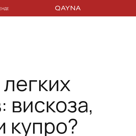
РЕНДЕ
 легких
 вискоза,
и купро?