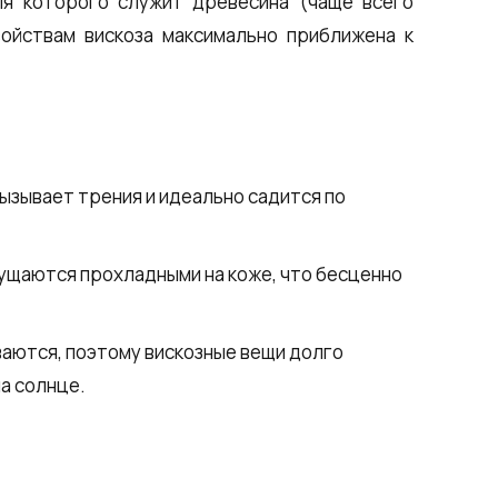
ля которого служит древесина (чаще всего
войствам вискоза максимально приближена к
вызывает трения и идеально садится по
ущаются прохладными на коже, что бесценно
аются, поэтому вискозные вещи долго
а солнце.