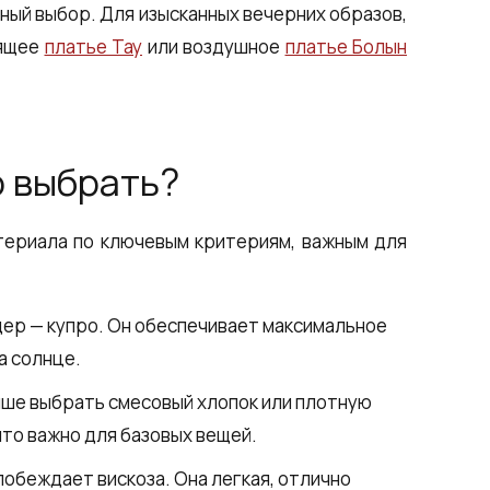
ьный выбор. Для изысканных вечерних образов,
тящее
платье Тау
или воздушное
платье Болын
о выбрать?
териала по ключевым критериям, важным для
ер — купро. Он обеспечивает максимальное
а солнце.
ше выбрать смесовый хлопок или плотную
 что важно для базовых вещей.
побеждает вискоза. Она легкая, отлично