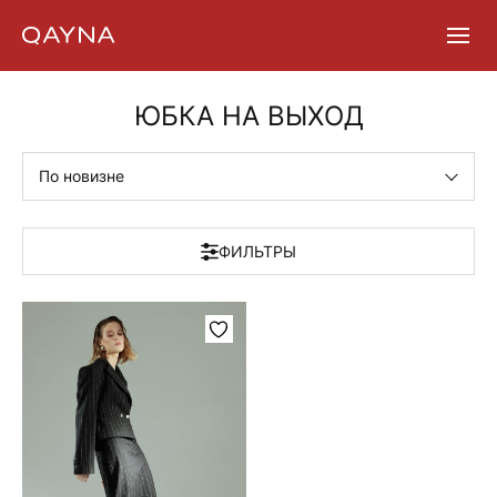
Skip
ЮБКА НА ВЫХОД
to
content
По новизне
ФИЛЬТРЫ
Этот
товар
имеет
несколько
вариаций.
Опции
можно
выбрать
на