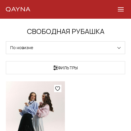
Skip
СВОБОДНАЯ РУБАШКА
to
content
По новизне
ФИЛЬТРЫ
Этот
товар
имеет
несколько
вариаций.
Опции
можно
выбрать