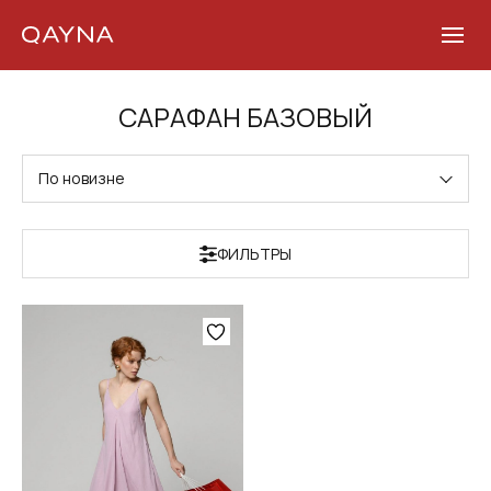
Skip
САРАФАН БАЗОВЫЙ
to
content
По новизне
ФИЛЬТРЫ
Этот
товар
имеет
несколько
вариаций.
Опции
можно
выбрать