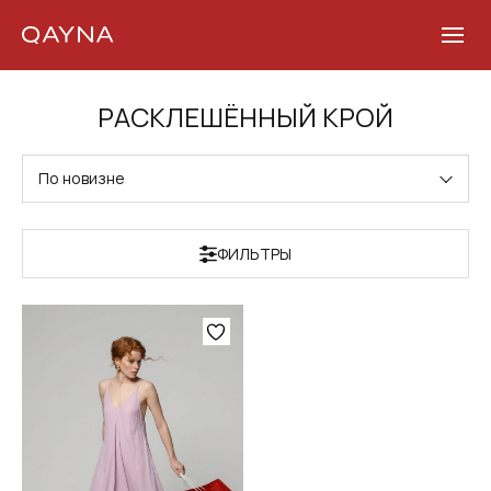
Skip
РАСКЛЕШЁННЫЙ КРОЙ
to
content
По новизне
ФИЛЬТРЫ
Этот
товар
имеет
несколько
вариаций.
Опции
можно
выбрать