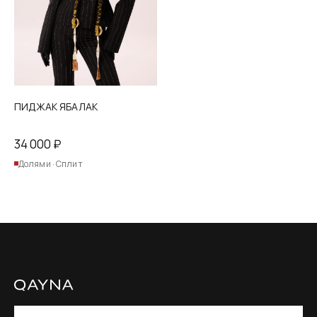
на
странице
товара.
ПИДЖАК ЯБАЛАК
34 000
₽
Долями · Сплит