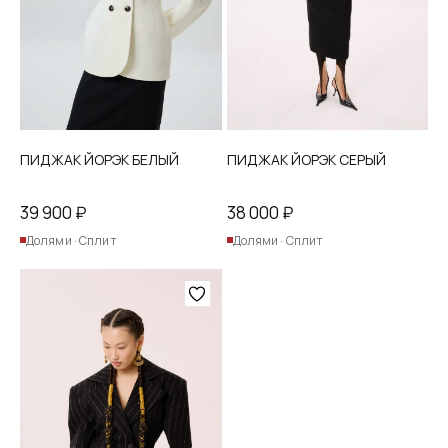
на
на
странице
странице
товара.
товара.
ПИДЖАК ЙОРЭК БЕЛЫЙ
ПИДЖАК ЙОРЭК СЕРЫЙ
39 900
₽
38 000
₽
Долями · Сплит
Долями · Сплит
Этот
товар
имеет
несколько
вариаций.
Опции
можно
выбрать