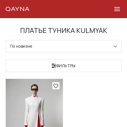
Skip
ПЛАТЬЕ ТУНИКА KULMYAK
to
content
По новизне
ФИЛЬТРЫ
Этот
товар
имеет
несколько
вариаций.
Опции
можно
выбрать