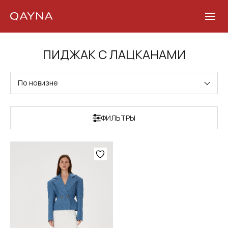
Skip
ПИДЖАК С ЛАЦКАНАМИ
to
content
По новизне
ФИЛЬТРЫ
Этот
товар
имеет
несколько
вариаций.
Опции
можно
выбрать