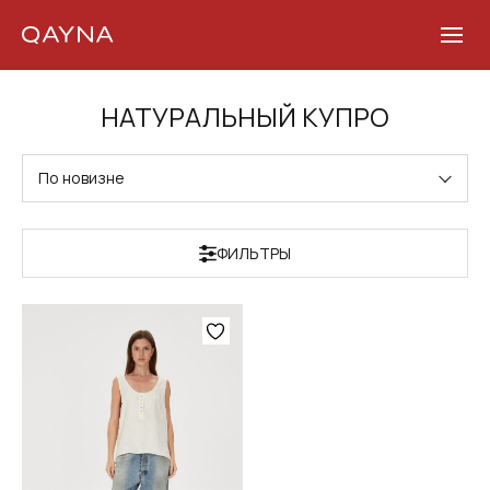
Skip
НАТУРАЛЬНЫЙ КУПРО
to
content
По новизне
ФИЛЬТРЫ
Этот
товар
имеет
несколько
вариаций.
Опции
можно
выбрать