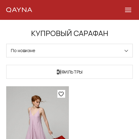
Skip
КУПРОВЫЙ САРАФАН
to
content
По новизне
ФИЛЬТРЫ
Этот
товар
имеет
несколько
вариаций.
Опции
можно
выбрать