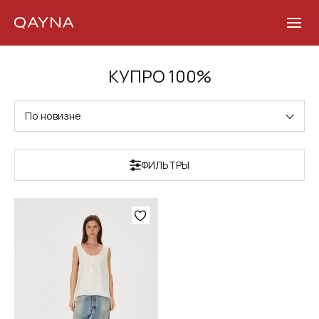
Skip
КУПРО 100%
to
content
По новизне
ФИЛЬТРЫ
Этот
товар
имеет
несколько
вариаций.
Опции
можно
выбрать