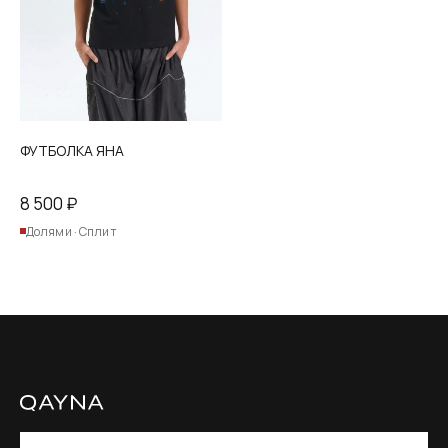
на
странице
товара.
ФУТБОЛКА ЯНА
8 500
₽
Долями · Сплит