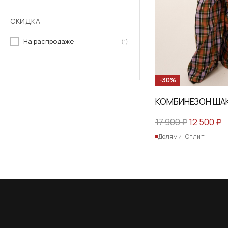
СКИДКА
На распродаже
(1)
-30%
КОМБИНЕЗОН ША
Первонач
Т
17 900
₽
12 500
₽
цена
ц
Долями · Сплит
составля
1
17
5
900 ₽.