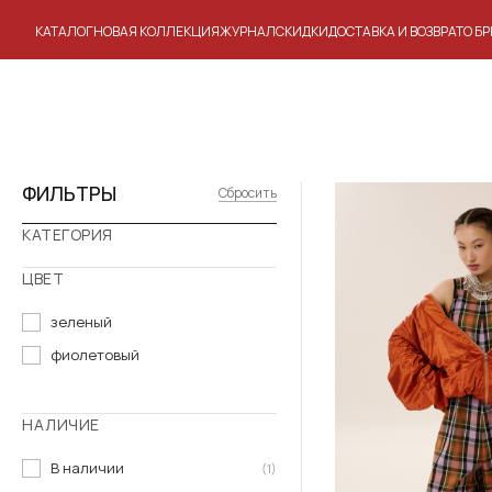
КАТАЛОГ
НОВАЯ КОЛЛЕКЦИЯ
ЖУРНАЛ
СКИДКИ
ДОСТАВКА И ВОЗВРАТ
О Б
Skip
to
content
ФИЛЬТРЫ
Этот
Сбросить
товар
КАТЕГОРИЯ
имеет
несколько
ЦВЕТ
вариаций.
Опции
зеленый
можно
фиолетовый
выбрать
на
странице
НАЛИЧИЕ
товара.
В наличии
(1)