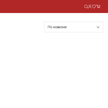
Я
По новизне