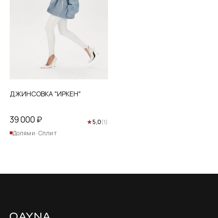
ДЖИНСОВКА "ИРКЕН"
39 000
₽
★
5,0
(1)
Долями · Сплит