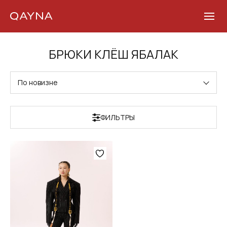
Skip
БРЮКИ КЛЁШ ЯБАЛАК
to
content
По новизне
ФИЛЬТРЫ
Этот
товар
имеет
несколько
вариаций.
Опции
можно
выбрать