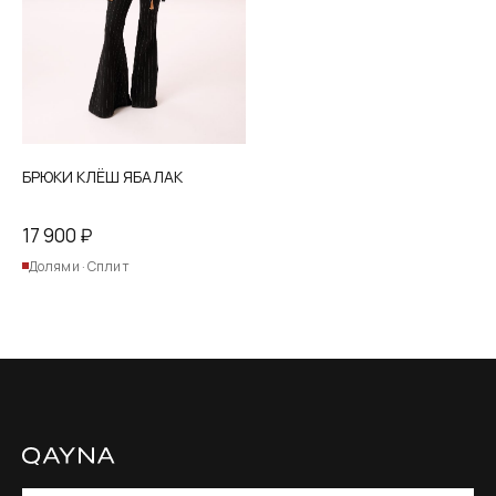
на
странице
товара.
БРЮКИ КЛЁШ ЯБАЛАК
17 900
₽
Долями · Сплит