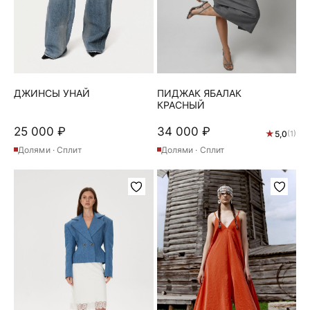
товара.
товара.
ДЖИНСЫ УНАЙ
ПИДЖАК ЯБАЛАК
КРАСНЫЙ
25 000
₽
34 000
₽
★
5,0
(1)
Долями · Сплит
Долями · Сплит
Этот
товар
имеет
несколько
вариаций.
Опции
можно
выбрать
на
странице